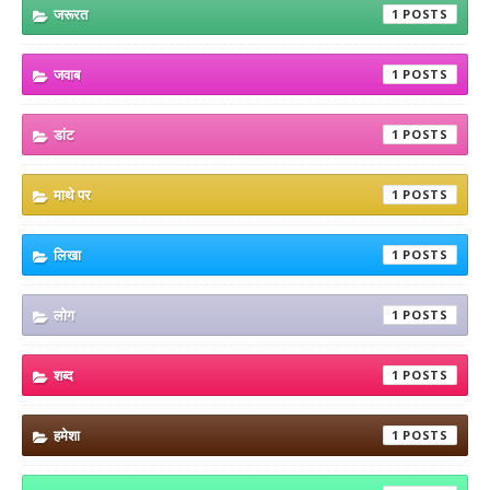
जरूरत
1
जवाब
1
डांट
1
माथे पर
1
लिखा
1
लोग
1
शब्द
1
हमेशा
1