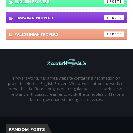
ENGLISH PROVERB
1
HAWAIIAN PROVERB
1
PALESTINIAN PROVERB
1
ProversWorld.in is a free website containing information on
proverbs. Here at English Provers World, we’ll sail on the world of
proverbs of different origins on a regular basis. This website will
help any enthusiastic learner to apply the principles of life-long
learning by understanding the proverbs.
RANDOM POSTS